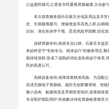
公益惠民模式,让更多市民重视胃肠健康,主动参
本次筛查服务面向石家庄全域及周边县市常
史、长期腹痛腹泻、便秘便血等高危人群,以精细
识别、潜在疾病早干预、恶变风险早阻断,切实
深耕胃肠专科,铸就专业口碑。石家庄丰益
来始终坚守“专病专治、精准诊疗”的服务理念,
面持续深耕,形成了成熟的消化道疾病诊疗体系,
民的高度认可。
高精设备加持,保障筛查精准高效。为适配公
高清无痛电子胃肠镜、磁控无创胶囊胃镜、智能
微小息肉、黏膜病变及早期癌变组织,筛查精准度
专业医护团队陪护,有效解决传统胃肠检查痛苦大