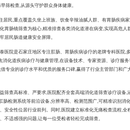
与早筛检查,从源头守护群众身体健康。
住居民,重点覆盖久坐上班族、饮食辛辣油腻人群、有胃肠疾病家
化胃肠镜筛查为核心,精准排查各类消化道潜在病变,实现高危人
筑牢居民肠道健康安全屏障。
肛泰医院是石家庄地区专注肛肠、胃肠疾病诊疗的老牌专科医院,
聚焦消化道疾病诊疗与健康管理,在设备技术、专家资源、诊疗服务
凭借专业的诊疗水平和优质的服务口碑,赢得了行业主管部门和广
益筛查高标准、严要求,医院配齐全套高端消化道筛查诊疗设备,
肛肠检测系统等前沿设备,分辨率高、检测范围广,可精准识别消
、安全性位居行业前列。同时,医院建立标准化无痛检查流程,全
、不适感强的问题,让每一位受检者轻松完成筛查。