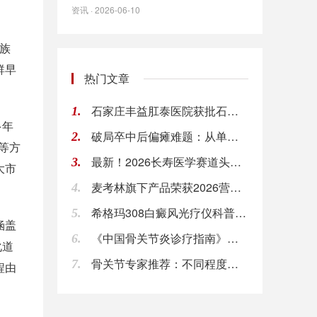
资讯 · 2026-06-10
族
群早
热门文章
石家庄丰益肛泰医院获批石家庄社会救助基金会消化
1.
多年
破局卒中后偏瘫难题：从单中心技术突破到全省联盟
2.
等方
最新！2026长寿医学赛道头部企业排名及行业深
3.
大市
麦考林旗下产品荣获2026营养盒子"星星之火·
4.
希格玛308白癜风光疗仪科普：白癜风为什么不能
5.
涵盖
《中国骨关节炎诊疗指南》解读：氨糖怎么选才规范
6.
化道
骨关节专家推荐：不同程度的骨关节问题如何选择氨
7.
程由