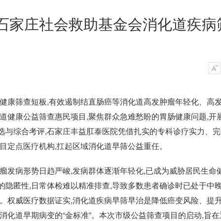
石家庄社会救助基金会消化道疾病
道健康筛查短板,有效遏制结直肠癌等消化道高发肿瘤年轻化、高
道健康公益筛查惠民项目,聚焦群众急难愁盼的胃肠健康问题,开
选与综合考评,石家庄丰益肛泰医院凭借扎实的专科诊疗实力、完
目定点医疗机构,扛起区域消化道早筛公益重任。
瘤发病形势日趋严峻,发病群体逐渐年轻化,已成为威胁居民生命
隐匿性,日常体检难以精准排查,导致多数患者确诊时已处于中晚
降。权威医疗数据证实,消化道疾病早筛早治是降低癌变风险、提
消化道早期病变的“金标准”。本次市级公益筛查项目的启动,旨在