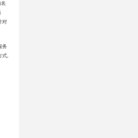
知名
精
针对
服务
式,
。