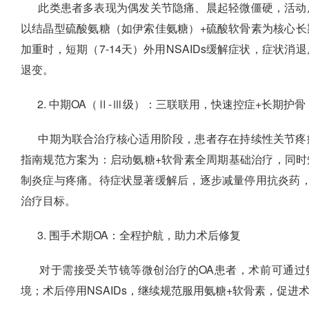
此类患者多表现为偶发关节隐痛、晨起轻微僵硬，活动
以结晶型硫酸氨糖（如伊索佳氨糖）+硫酸软骨素为核心
加重时，短期（7-14天）外用NSAIDs缓解症状，症状
退变。
2. 中期OA（Ⅱ-Ⅲ级）：三联联用，快速控症+长期护骨
中期为联合治疗核心适用阶段，患者存在持续性关节疼
指南规范方案为：启动氨糖+软骨素全周期基础治疗，同时短期（
制炎症与疼痛。待症状显著缓解后，逐步减量停用抗炎药
治疗目标。
3. 围手术期OA：全程护航，助力术后修复
对于需接受关节镜等微创治疗的OA患者，术前可通过氨
境；术后停用NSAIDs，继续规范服用氨糖+软骨素，促