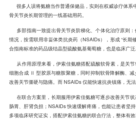
很多人误将氨糖当作普通保健品，实则在权威诊疗体系中
骨关节炎长期管理的一线基础用药。
多部指南一致提出骨关节炎阶梯化、个体化治疗原则：优
情况，按需联用非甾体类抗炎药（NSAIDs），形成 “长期
合指南标准的药品级结晶型硫酸氨基葡萄糖，也是临床广泛
从作用原理来看，伊索佳氨糖搭配硫酸软骨素，是关节
细胞合成 Ⅱ 型胶原与糖胺聚糖，同时抑制软骨降解酶、减少 
改善关节僵硬与隐痛。而 NSAIDs 仅能快速抗炎镇痛，无
在联合方案里，长期服用伊索佳氨糖可逐步改善关节状态，
肠胃、肝肾负担；NSAIDs 快速缓解疼痛，也能让患者
多项临床研究证实，搭配伊索佳氨糖的联合疗法，整体有效