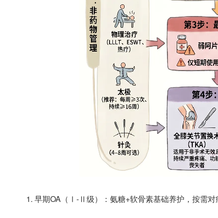
1. 早期OA（Ⅰ-Ⅱ级）：氨糖+软骨素基础养护，按需