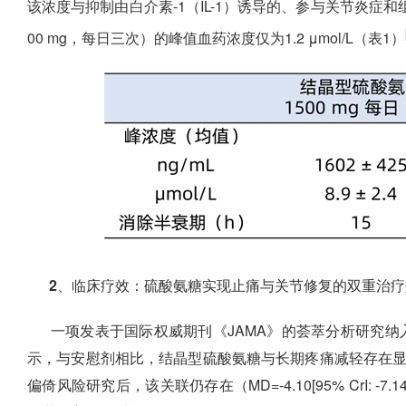
该浓度与抑制由白介素-1（IL-1）诱导的、参与关节炎症
00 mg，每日三次）的峰值血药浓度仅为1.2 μmol/L（表1）
2、临床疗效：硫酸氨糖实现止痛与关节修复的双重治疗
一项发表于国际权威期刊《JAMA》的荟萃分析研究纳入
示，与安慰剂相比，结晶型硫酸氨糖与长期疼痛减轻存在显著关联（SMD=
偏倚风险研究后，该关联仍存在（MD=-4.10[95% CrI: -