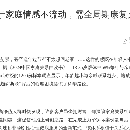
在于家庭情感不流动，需全周期康复
特别累，甚至逢年过节都不太想回老家”……这样的感慨在年轻人
《2024中国家庭关系白皮书》，18-35岁群体中68%每年与亲
小武教授的1200份样本调查显示，年龄越小与亲戚联系越少。施
破解“断亲”背后的心理困境提供了科学路径。
高净值人群时便发现，许多客户虽坐拥财富，却深陷家庭关系纠
些问题，这促使他踏上研创之路。在完成上万个实际案例复盘后
，构建起非诊断性心理健康服务的全新范式。该体系根植于关系心