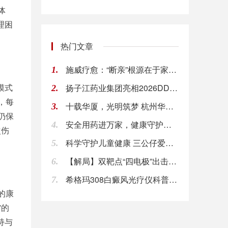
体
理困
热门文章
施威疗愈：“断亲”根源在于家庭情感不流动，需全
1.
扬子江药业集团亮相2026DDW，荜铃胃痛颗粒
2.
模式
，每
十载华厦，光明筑梦 杭州华厦眼科医院10岁了
3.
仍保
安全用药进万家，健康守护暖中原
4.
次伤
科学守护儿童健康 三公仔爱子有方福州站正式启航
5.
【解局】双靶点“四电极”出击！破解多系统萎缩难
6.
希格玛308白癜风光疗仪科普：白癜风的治疗方法
7.
的康
”的
持与