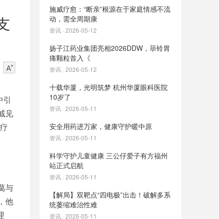
施威疗愈：“断亲”根源在于家庭情感不流
支
动，需全周期康
资讯 · 2026-05-12
扬子江药业集团亮相2026DDW，荜铃胃
痛颗粒首入《
资讯 · 2026-05-12
十载华厦，光明筑梦 杭州华厦眼科医院
10岁了
中引
资讯 · 2026-05-11
戚见
安全用药进万家，健康守护暖中原
威疗
资讯 · 2026-05-11
科学守护儿童健康 三公仔爱子有方福州
站正式启航
资讯 · 2026-05-11
葛与
【解局】双靶点“四电极”出击！破解多系
，他
统萎缩难治性难
理
资讯 · 2026-05-11