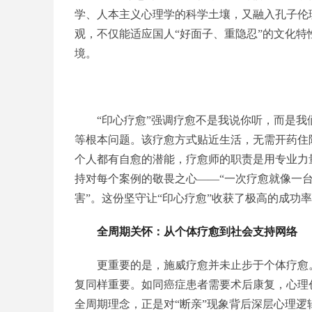
学、人本主义心理学的科学土壤，又融入孔子伦
观，不仅能适应国人“好面子、重隐忍”的文化
境。
“印心疗愈”强调疗愈不是我说你听，而是
等根本问题。该疗愈方式贴近生活，无需开药住
个人都有自愈的潜能，疗愈师的职责是用专业力
持对每个案例的敬畏之心——“一次疗愈就像一
害”。这份坚守让“印心疗愈”收获了极高的成功
全周期关怀
：
从个体疗愈到社会支持网络
更重要的是，施威疗愈并未止步于个体疗愈
复同样重要。如同癌症患者需要术后康复，心理
全周期理念，正是对“断亲”现象背后深层心理