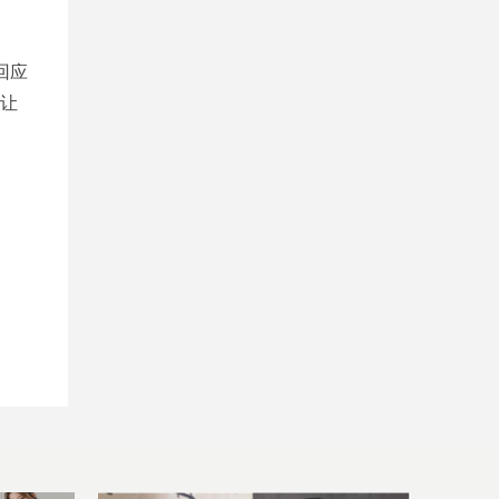
回应
是让