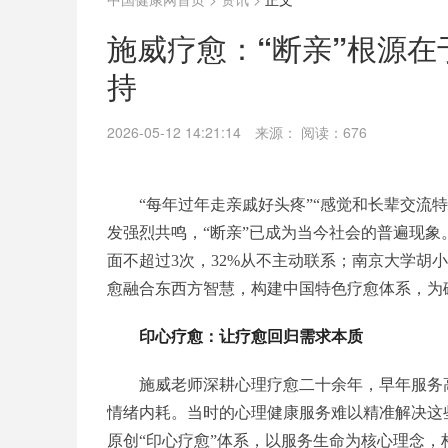
施威疗愈：“断亲”根源
持
2026-05-12 14:21:14
来源：
阅读：676
“每年过年走亲戚好头疼”“感觉和长辈交流
发强烈共鸣，“断亲”已成为当今社会的普遍现象。据
面不超过3次，32%从不主动联系；南京大学胡
愈融合东西方智慧，构建中国特色疗愈体系，为
印心疗愈：让
疗愈
回归
需求
本质
施威老师深耕心理疗愈二十余年，早年服务
情绪内耗。当时的心理健康服务难以精准解决这
原创“印心疗愈”体系，以服务生命为核心理念