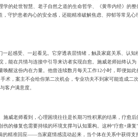
理学的处世智慧、老子自然之道的生命哲学、《黄帝内经》的整
特性，守护患者内心的安全感，还能精准破解焦虑、抑郁等常见心
我们一起感受、一起看见。它穿透表层情绪，触及家庭关系、认知
院，能在共情与连接中引导来访者实现自愈。施威老师始终认为
量唤醒这份内在力量。他曾连续数月每天工作12小时，即便如此
台手术，案主不会给你第二次机会，专业功夫不到家可能造成二
率与客户满意度。
。施威老师看到，心理困境往往是长期习性积累的结果，疗愈后
创伤的修复也需要持续的环境支撑与认知重构。这种“疗愈+康复
逻辑的精准回应——当家庭情感流动起来，当个体在关系中获得支