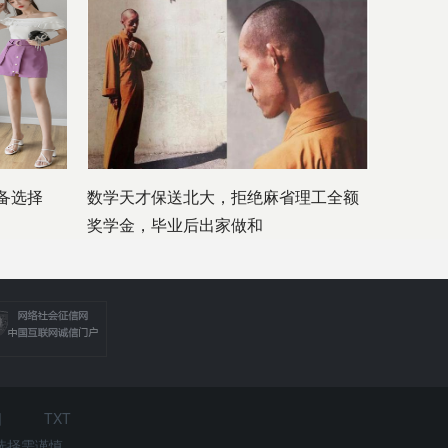
备选择
数学天才保送北大，拒绝麻省理工全额
奖学金，毕业后出家做和
图
TXT
选择需谨慎。