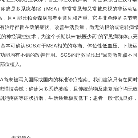
疼痛是多系统萎缩（MSA）非常常见却又常被忽视的非运动症
80%，且可能比帕金森病患者更常见和严重。它并非单纯的关节
有治疗都旨在缓解症状、改善生活质量，尚无法根治或逆转病情
兴的神经调控技术，为这个长期以来“缺医少药”的罕见病群体点
基本可确认SCS对于MSA相关的疼痛、体位性低血压、下肢运
功能均有不错的改善作用。SCS的疗效呈现出“因刺激靶点不同
多部位植入。
SA尚未被写入国际或国内的标准诊疗指南。我们建议只有在同时
虑谨慎尝试：确诊为多系统萎缩，且传统药物及康复治疗均无效
剧烈疼痛等症状折磨，生活质量极度低下；患者一般情况良好，
专家简介