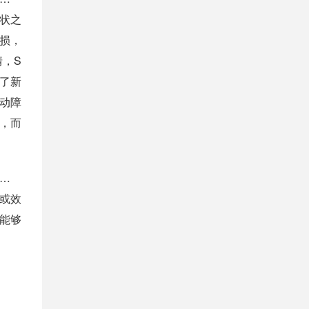
状之
劳损，
，S
亮了新
动障
，而
满足
或效
能够