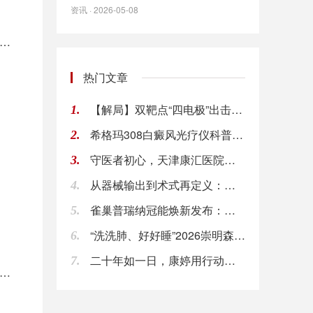
资讯 · 2026-05-08
功能
热门文章
【解局】双靶点“四电极”出击！破解多系统萎缩难
1.
希格玛308白癜风光疗仪科普：白癜风的治疗方法
2.
守医者初心，天津康汇医院首个企业文化日活动圆满
3.
从器械输出到术式再定义：中国原创力量重塑全球T
4.
雀巢普瑞纳冠能焕新发布：解锁“先锋营养”新范式
5.
“洗洗肺、好好睡”2026崇明森林睡眠挑战赛圆
6.
二十年如一日，康婷用行动诠释着对品质的执着追求
7.
生活