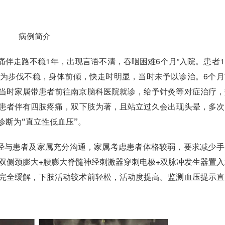
病例简介
痛伴走路不稳1年，出现言语不清，吞咽困难6个月”入院。患者
为步伐不稳，身体前倾，快走时明显，当时未予以诊治。6个月
当时家属带患者前往南京脑科医院就诊，给予针灸等对症治疗，
患者伴有
四肢疼痛
，双下肢为著，且站立过久会出现头晕，多次
诊断为
“直立性低血压”
。
经与患者及家属充分沟通，家属考虑患者体格较弱，要求减少手
双侧颈膨大+腰膨大脊髓神经刺激器穿刺电极+双脉冲发生器置入
完全缓解，下肢活动较术前轻松，活动度提高。监测血压提示直