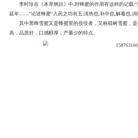
李时珍在《本草纲目》中,对蜂蜜的作用有这样的记载:“
延年……”论述蜂蜜“入药之功有五:清热也,补中也,解毒也,润
其中黑蜂雪蜜又是蜂蜜里的佼佼者，又称椴树雪蜜，是
高，品质好，口感醇厚，产量少的特点。