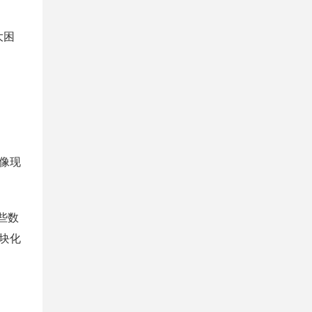
大困
像现
些数
块化
。