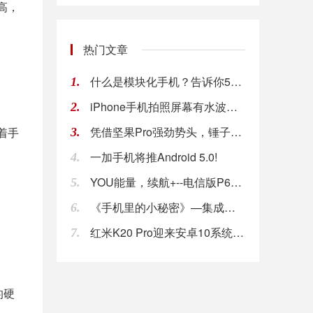
高，
热门文章
什么是模块化手机？告诉你5个重要的差别!
1.
iPhone手机拍照屏幕有水波纹是怎么回事？!
2.
凭借坚果Pro强劲势头，锤子科技入围京东618
着手
3.
一加手机将推Android 5.0!
4.
YOU能量，续航+--电信版P618L 4G全
5.
《手机里的小秘密》—集成电路工艺!
6.
红米K20 Pro迎来安卓10系统！你会给手机
7.
的硬