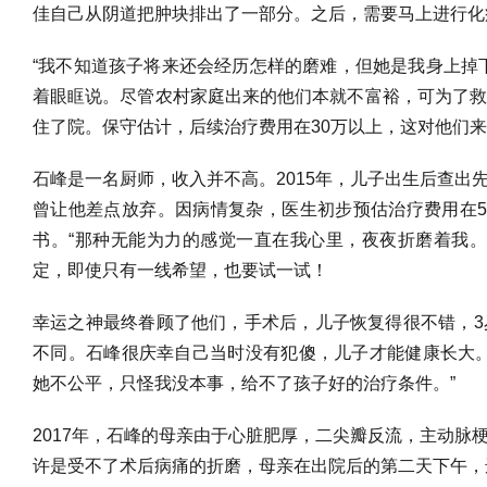
佳自己从阴道把肿块排出了一部分。之后，需要马上进行化
“我不知道孩子将来还会经历怎样的磨难，但她是我身上掉
着眼眶说。尽管农村家庭出来的他们本就不富裕，可为了
住了院。保守估计，后续治疗费用在30万以上，这对他们
石峰是一名厨师，收入并不高。2015年，儿子出生后查出
曾让他差点放弃。因病情复杂，医生初步预估治疗费用在
书。“那种无能为力的感觉一直在我心里，夜夜折磨着我
定，即使只有一线希望，也要试一试！
幸运之神最终眷顾了他们，手术后，儿子恢复得很不错，
不同。石峰很庆幸自己当时没有犯傻，儿子才能健康长大
她不公平，只怪我没本事，给不了孩子好的治疗条件。”
2017年，石峰的母亲由于心脏肥厚，二尖瓣反流，主动脉
许是受不了术后病痛的折磨，母亲在出院后的第二天下午，