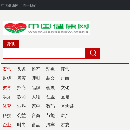
中国健康网
关于我们
资讯
资讯
头条
推荐
现象
商讯
财经
股票
理财
基金
时尚
教育
招商
品牌
会展
文化
娱乐
微商
人物
创业
区域
体育
业界
家电
数码
区块链
科技
公益
台商
节能
房产
企业
时尚
食品
汽车
游戏