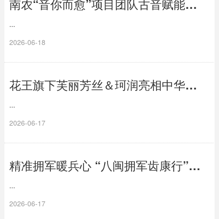
南农“音你而愈”项目团队古音赋能宛城文旅，声愈项目焕发时代生机
...
2026-06-18
花王旗下芙丽芳丝＆珂润亮相中华医学会皮肤性病学术年会 以科研创新引领护肤新范式
...
2026-06-17
精准拥军暖兵心 “八闽拥军齿康行”公益活动在榕启动
...
2026-06-17