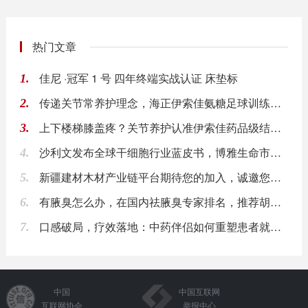
热门文章
佳尼 ·冠军 1 号 四年终端实战认证 床垫标
1.
传递关节常养护理念，海正伊索佳氨糖足球训练赛活
2.
上下楼梯膝盖疼？关节养护认准伊索佳药品级结晶型
3.
沙利文发布全球干细胞行业蓝皮书，博雅生命市占超
4.
新疆建材木材产业链平台期待您的加入，诚邀您入驻
5.
有腋臭怎么办，在国内祛腋臭专家排名，推荐胡以信
6.
口感破局，疗效落地：中药伴侣如何重塑患者就医依
7.
中国
中国互联网
互联网协会
举报中心