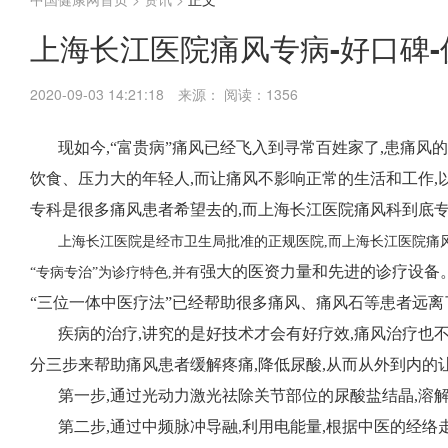
上海长江医院痛风专病-好口碑
2020-09-03 14:21:18
来源：
阅读：1356
现如今,“富贵病”痛风已经飞入到寻常百姓家了,患痛风
饮食、压力大的年轻人,而让痛风不影响正常的生活和工作,
专科是很多痛风患者希望去的,而上海长江医院痛风科到底专
上海长江医院是经市卫生局批准的正规医院,而上海长江医院痛
强大的医资力量和先进的诊疗设备
“专病专治”为诊疗特色,并有
“三位一体中医疗法”已经帮助很多痛风、痛风石等患者远离
疾病的治疗,讲究的是好技术才会有好疗效,痛风治疗也不
分三步来帮助痛风患者缓解疼痛,降低尿酸,从而从外到内的
第一步,通过光动力激光祛除关节部位的尿酸盐结晶,溶
第二步,通过中频脉冲导融,利用电能量,根据中医的经络走