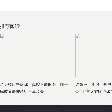
推荐阅读
亲身经历告诉你，鼻腔不舒服遇上同一
许魏洲、李晨、郑爽
德彼养舒抑菌组合套装会
焕“欣”官达霏欣带你