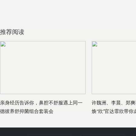
推荐阅读
亲身经历告诉你，鼻腔不舒服遇上同一
许魏洲、李晨、郑爽
德彼养舒抑菌组合套装会
焕“欣”官达霏欣带你